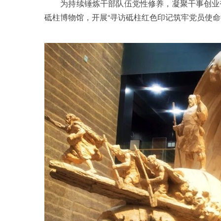
为持续锤炼干部队伍党性修养，凝聚干事创业奋
砥柱博物馆，开展“寻访砥柱红色印记筑牢党员使命