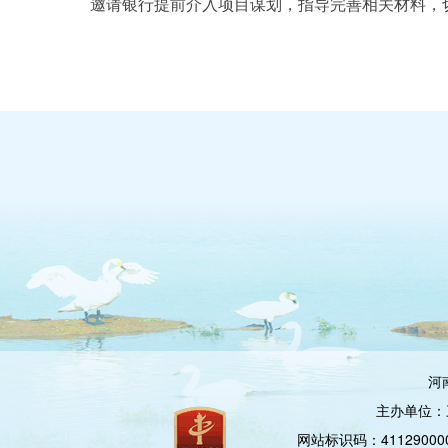
邀请银行提前介入项目谋划，指导完善相关材料，
河
主办单位：
网站标识码：4112900