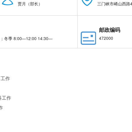
贾月（部长）
三门峡市崤山西路4
邮政编码
472000
 ；冬季 8:00—12:00 14:30—
面工作
科工作
作