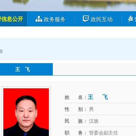
府信息公开
政务服务
政民互动
文
王 飞
王 飞
姓 名：
性 别：
男
民 族：
汉族
职 务：
管委会副主任