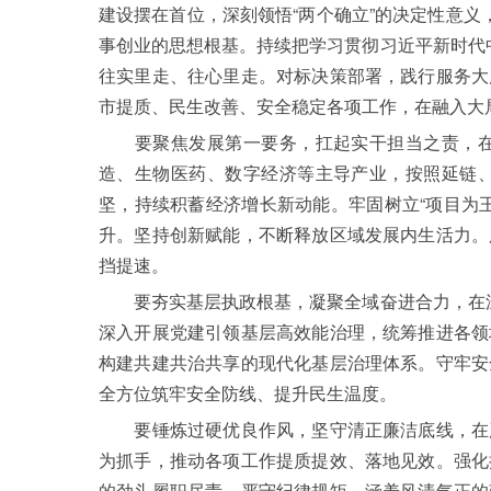
建设摆在首位，深刻领悟“两个确立”的决定性意义
事创业的思想根基。持续把学习贯彻习近平新时代
往实里走、往心里走。对标决策部署，践行服务大
市提质、民生改善、安全稳定各项工作，在融入大
要聚焦发展第一要务，扛起实干担当之责，在攻
造、生物医药、数字经济等主导产业，按照延链
坚，持续积蓄经济增长新动能。牢固树立“项目为
升。坚持创新赋能，不断释放区域发展内生活力。
挡提速。
要夯实基层执政根基，凝聚全域奋进合力，在深耕
深入开展党建引领基层高效能治理，统筹推进各领
构建共建共治共享的现代化基层治理体系。守牢安
全方位筑牢安全防线、提升民生温度。
要锤炼过硬优良作风，坚守清正廉洁底线，在严
为抓手，推动各项工作提质提效、落地见效。强化
的劲头履职尽责。严守纪律规矩，涵养风清气正的