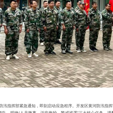
防汛指挥部紧急通知，即刻启动应急程序。开发区黄河防汛指挥
梯队，明确“人员撤离、迁安救护、警戒巡逻”三大核心任务，